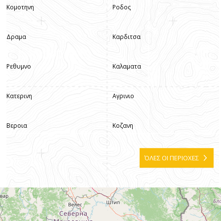
Κομοτηνη
Ροδος
Δραμα
Καρδιτσα
Ρεθυμνο
Καλαματα
Κατερινη
Αγρινιο
Βεροια
Κοζανη
ΌΛΕΣ ΟΙ ΠΕΡΙΟΧΕΣ