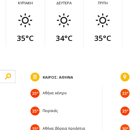
ΚΥΡΙΑΚΗ
ΔΕΥΤΕΡΑ
ΤΡΙΤΗ
35°C
34°C
35°C
ΚΑΙΡΟΣ: ΑΘΗΝΑ
35°
Αθήνα: κέντρο
33°
35°
Πειραιάς
35°
35°
Αθήνα: βόρεια προάστια
30°