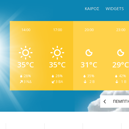
ΚΑΙΡΟΣ
WIDGETS
14:00
17:00
20:00
23:00
35°C
35°C
31°C
29°C
28%
28%
35%
42%
3 ΝΔ
3 ΒΑ
2 Β
1 Β
ΠΕΜΠΤ