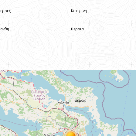
Σερρες
Κατερινη
Ξανθη
Βεροια