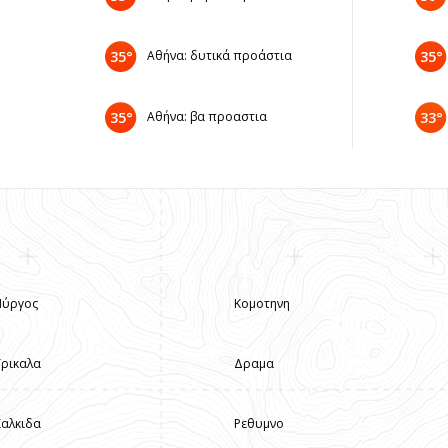
35°
Αθήνα: δυτικά προάστια
35°
35°
Αθήνα: βα προαστια
33°
Πύργος
Κομοτηνη
Τρικαλα
Δραμα
Χαλκιδα
Ρεθυμνο