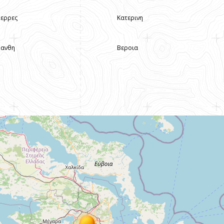
Σερρες
Κατερινη
Ξανθη
Βεροια