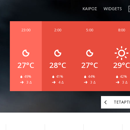
ΚΑΙΡΟΣ
WIDGETS
23:00
2:00
5:00
8:00
27°C
28°C
27°C
29°C
49%
41%
44%
42%
3 Δ
4 Δ
3 Δ
3 Δ
ΤΕΤΑΡΤ