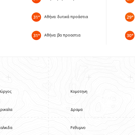
31°
Αθήνα: δυτικά προάστια
29°
31°
Αθήνα: βα προαστια
30°
Πύργος
Κομοτηνη
Τρικαλα
Δραμα
Χαλκιδα
Ρεθυμνο