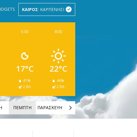
IDGETS
ΚΑΙΡΟΣ
: ΚΑΡΠΕΝΗΣΙ
5:00
8:00
17°C
22°C
41%
46%
2 ΒΑ
2 ΒΑ
Η
ΠΕΜΠΤΗ
ΠΑΡΑΣΚΕΥΗ