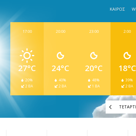
ΚΑΙΡΟΣ
W
17:00
20:00
23:00
2:00
27°C
24°C
20°C
18°C
20%
40%
48%
39%
2 ΒΑ
2 ΒΑ
1 ΒΑ
2 ΒΑ
ΤΕΤΑΡΤ