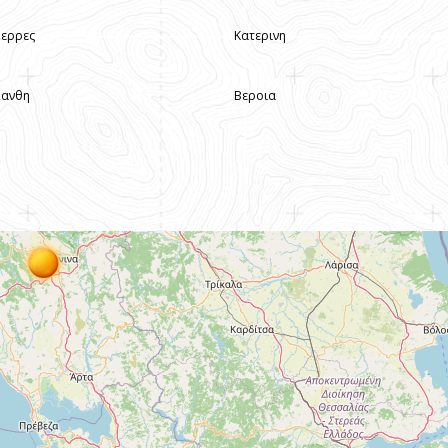
Σερρες
Κατερινη
Ξανθη
Βεροια