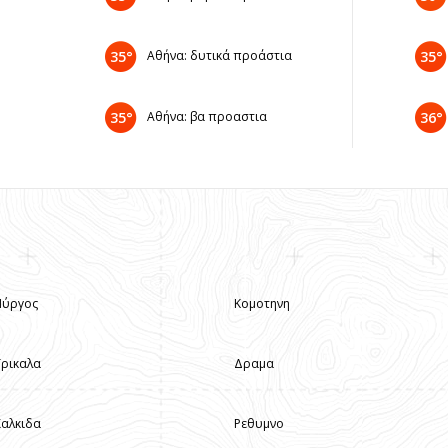
35°
Αθήνα: δυτικά προάστια
35°
35°
Αθήνα: βα προαστια
36°
Πύργος
Κομοτηνη
Τρικαλα
Δραμα
Χαλκιδα
Ρεθυμνο