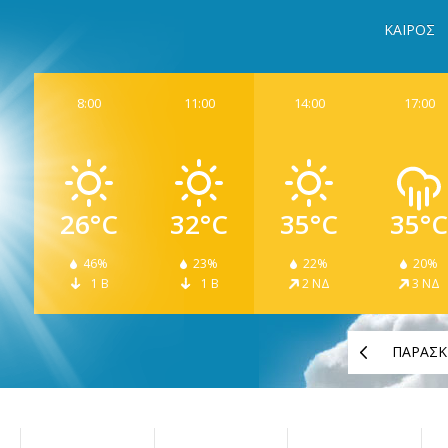
ΚΑΙΡΟΣ
8:00
11:00
14:00
17:00
26°C
32°C
35°C
35°C
46%
23%
22%
20%
1 Β
1 Β
2 ΝΔ
3 ΝΔ
ΠΑΡΑΣΚ