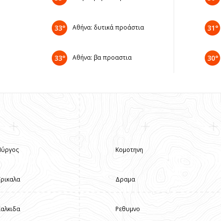
33°
Αθήνα: δυτικά προάστια
31°
33°
Αθήνα: βα προαστια
30°
Πύργος
Κομοτηνη
Τρικαλα
Δραμα
Χαλκιδα
Ρεθυμνο