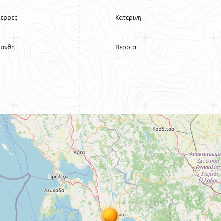
Σερρες
Κατερινη
Ξανθη
Βεροια