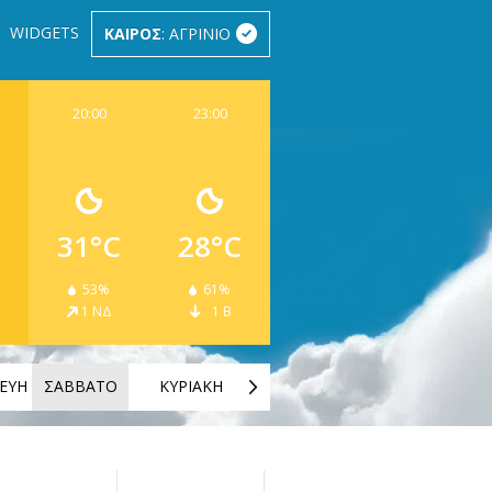
WIDGETS
ΚΑΙΡΟΣ
: ΑΓΡΙΝΙΟ
20:00
23:00
31°C
28°C
53%
61%
1 ΝΔ
1 Β
ΕΥΗ
ΣΑΒΒΑΤΟ
ΚΥΡΙΑΚΗ