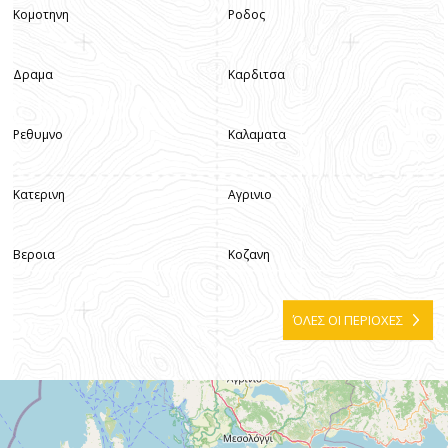
Κομοτηνη
Ροδος
Δραμα
Καρδιτσα
Ρεθυμνο
Καλαματα
Κατερινη
Αγρινιο
Βεροια
Κοζανη
ΌΛΕΣ ΟΙ ΠΕΡΙΟΧΕΣ