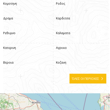
Κομοτηνη
Ροδος
Δραμα
Καρδιτσα
Ρεθυμνο
Καλαματα
Κατερινη
Αγρινιο
Βεροια
Κοζανη
ΌΛΕΣ ΟΙ ΠΕΡΙΟΧΕΣ