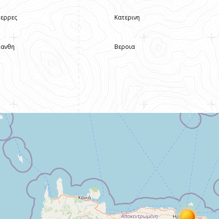
Σερρες
Κατερινη
Ξανθη
Βεροια