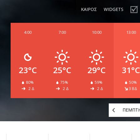
ΚΑΙΡΟΣ
WIDGETS
4:00
7:00
10:00
13:00
23°C
25°C
29°C
31°C
80%
75%
59%
50%
2 Δ
2 Δ
2 Δ
3 ΒΔ
ΠΕΜΠΤ