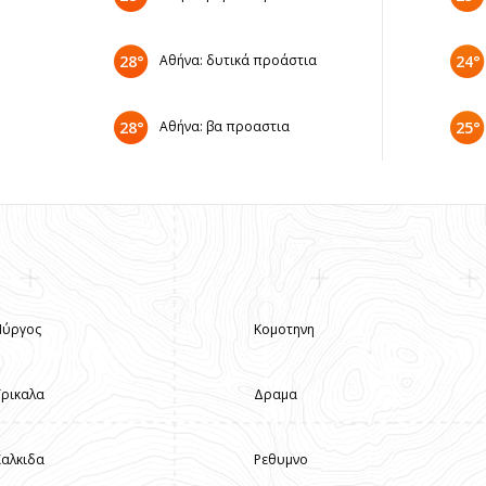
28°
Αθήνα: δυτικά προάστια
24°
28°
Αθήνα: βα προαστια
25°
Πύργος
Κομοτηνη
Τρικαλα
Δραμα
Χαλκιδα
Ρεθυμνο