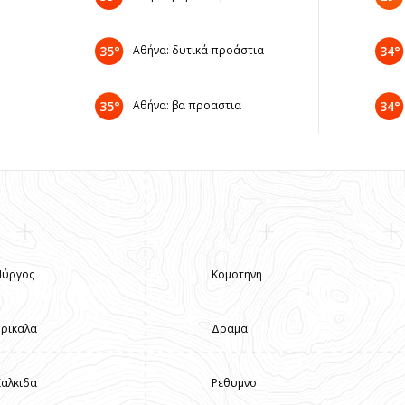
35°
Αθήνα: δυτικά προάστια
34°
35°
Αθήνα: βα προαστια
34°
Πύργος
Κομοτηνη
Τρικαλα
Δραμα
Χαλκιδα
Ρεθυμνο