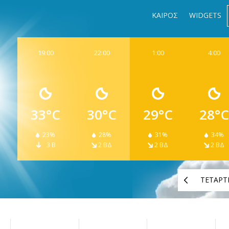
ΚΑΙΡΟΣ
WIDGETS
19:00
22:00
1:00
4:00
33°C
30°C
29°C
28°C
23%
28%
31%
34%
3 Β
2 ΒΔ
2 ΒΔ
2 ΒΔ
ΤΕΤΑΡΤ