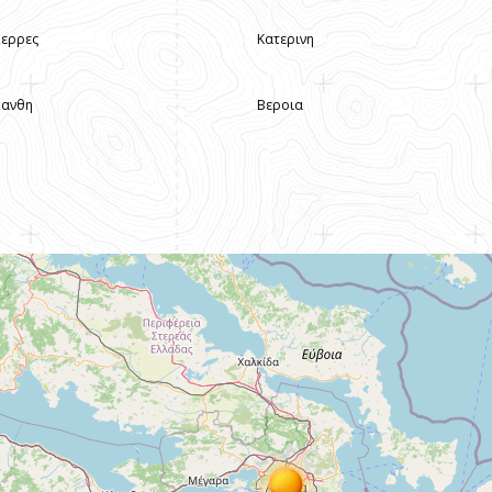
Σερρες
Κατερινη
Ξανθη
Βεροια