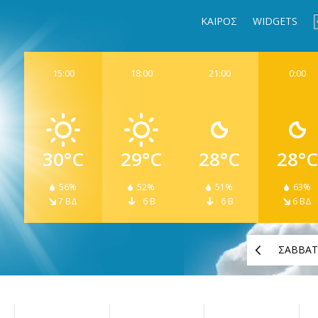
ΚΑΙΡΟΣ
WIDGETS
15:00
18:00
21:00
0:00
30°C
29°C
28°C
28°C
56%
52%
51%
63%
7 ΒΔ
6 Β
6 Β
6 ΒΔ
ΣΑΒΒΑ