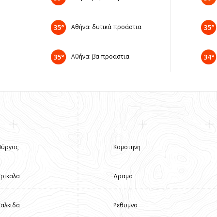
35°
Αθήνα: δυτικά προάστια
35°
35°
Αθήνα: βα προαστια
34°
Πύργος
Κομοτηνη
Τρικαλα
Δραμα
Χαλκιδα
Ρεθυμνο