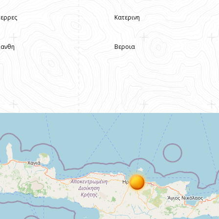
Σερρες
Κατερινη
Ξανθη
Βεροια