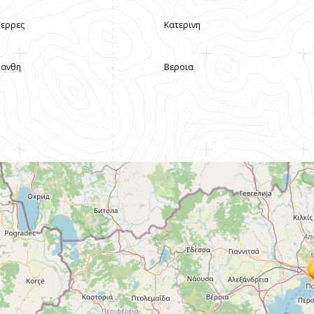
Σερρες
Κατερινη
Ξανθη
Βεροια