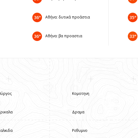
36°
Αθήνα: δυτικά προάστια
35°
36°
Αθήνα: βα προαστια
33°
Πύργος
Κομοτηνη
Τρικαλα
Δραμα
Χαλκιδα
Ρεθυμνο