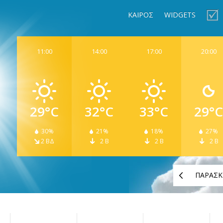
ΚΑΙΡΟΣ
WIDGETS
11:00
14:00
17:00
20:00
29°C
32°C
33°C
29°C
30%
21%
18%
27%
2 ΒΔ
2 Β
2 Β
2 Β
ΠΑΡΑΣΚ