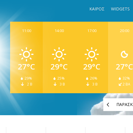
ΚΑΙΡΟΣ
WIDGETS
11:00
14:00
17:00
20:00
27°C
29°C
29°C
27°C
29%
25%
26%
32%
2 Β
3 Β
3 Β
2 ΒΑ
ΠΑΡΑΣΚ