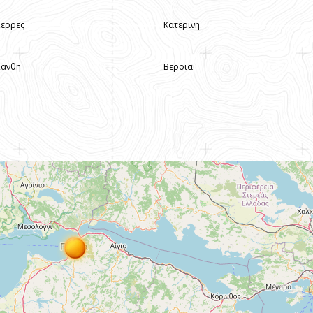
Σερρες
Κατερινη
Ξανθη
Βεροια