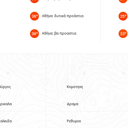
36°
Αθήνα: δυτικά προάστια
35°
36°
Αθήνα: βα προαστια
33°
Πύργος
Κομοτηνη
Τρικαλα
Δραμα
Χαλκιδα
Ρεθυμνο