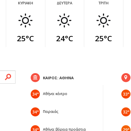
ΚΥΡΙΑΚΗ
ΔΕΥΤΕΡΑ
ΤΡΙΤΗ
25°C
24°C
25°C
ΚΑΙΡΟΣ: ΑΘΗΝΑ
34°
Αθήνα: κέντρο
33°
34°
Πειραιάς
32°
34°
Αθήνα: βόρεια προάστια
29°