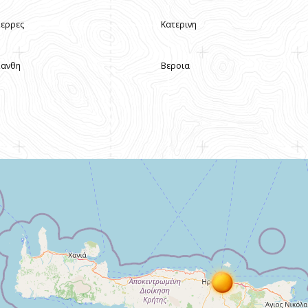
Σερρες
Κατερινη
Ξανθη
Βεροια