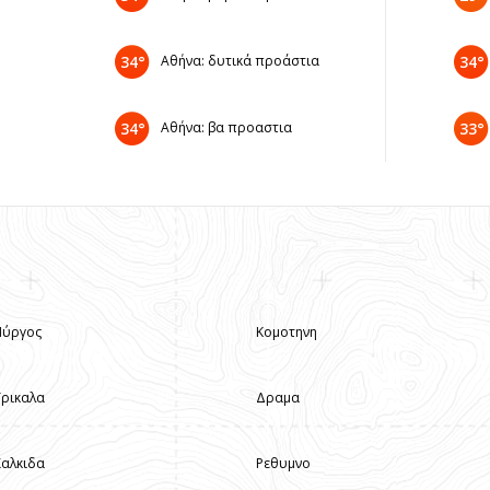
34°
Αθήνα: δυτικά προάστια
34°
34°
Αθήνα: βα προαστια
33°
Πύργος
Κομοτηνη
Τρικαλα
Δραμα
Χαλκιδα
Ρεθυμνο