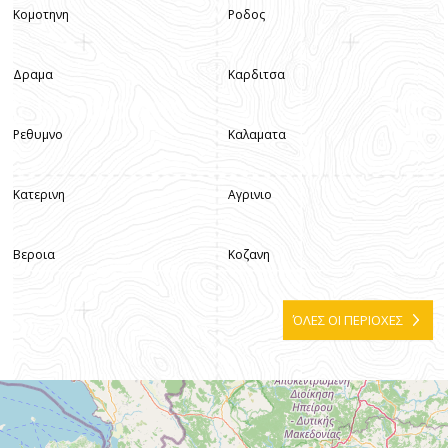
Κομοτηνη
Ροδος
Δραμα
Καρδιτσα
Ρεθυμνο
Καλαματα
Κατερινη
Αγρινιο
Βεροια
Κοζανη
ΌΛΕΣ ΟΙ ΠΕΡΙΟΧΕΣ