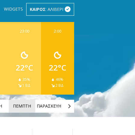
WIDGETS
ΚΑΙΡΟΣ
: ΑΛΙΒΕΡΙ
23:00
2:00
22°C
22°C
35%
46%
1 ΒΔ
2 ΒΔ
Η
ΠΕΜΠΤΗ
ΠΑΡΑΣΚΕΥΗ