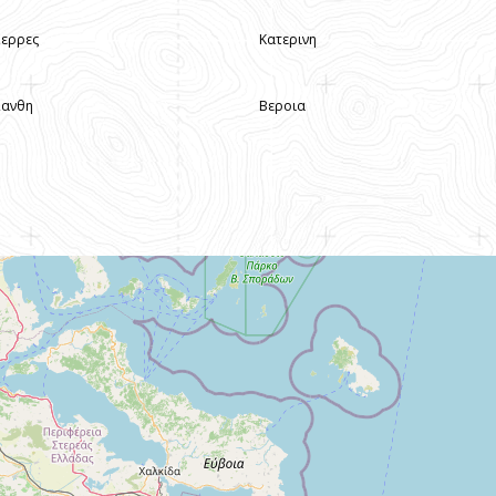
Σερρες
Κατερινη
Ξανθη
Βεροια