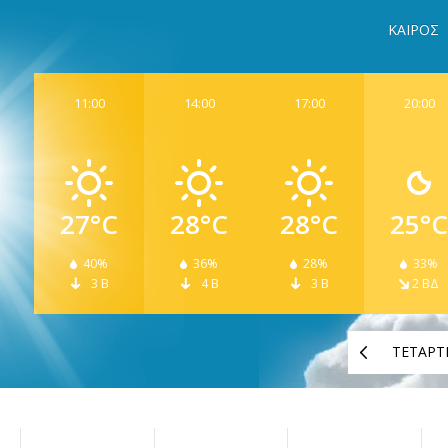
ΚΑΙΡΟΣ
11:00
14:00
17:00
20:00
27°C
28°C
28°C
25°C
40%
36%
28%
33%
3 Β
4 Β
3 Β
2 ΒΔ
ΤΕΤΑΡΤ