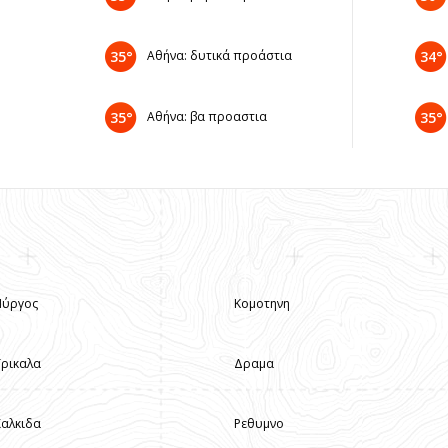
35°
Αθήνα: δυτικά προάστια
34°
35°
Αθήνα: βα προαστια
35°
Πύργος
Κομοτηνη
Τρικαλα
Δραμα
Χαλκιδα
Ρεθυμνο