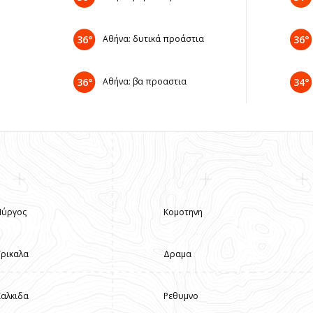
36°
Αθήνα: δυτικά προάστια
36°
36°
Αθήνα: βα προαστια
34°
Πύργος
Κομοτηνη
Τρικαλα
Δραμα
Χαλκιδα
Ρεθυμνο