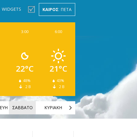
WIDGETS
ΚΑΙΡΟΣ
: ΠΕΤΑ
3:00
6:00
22°C
21°C
48%
43%
2 Β
2 Β
ΕΥΗ
ΣΑΒΒΑΤΟ
ΚΥΡΙΑΚΗ