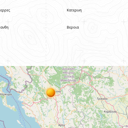
Σερρες
Κατερινη
Ξανθη
Βεροια