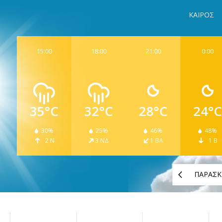
ΚΑΙΡΟΣ
15:00
18:00
21:00
0:00
35°C
32°C
28°C
24°C
30%
25%
46%
48%
2 Ν
3 ΝΔ
1 ΒΑ
1 Β
ΠΑΡΑΣΚ