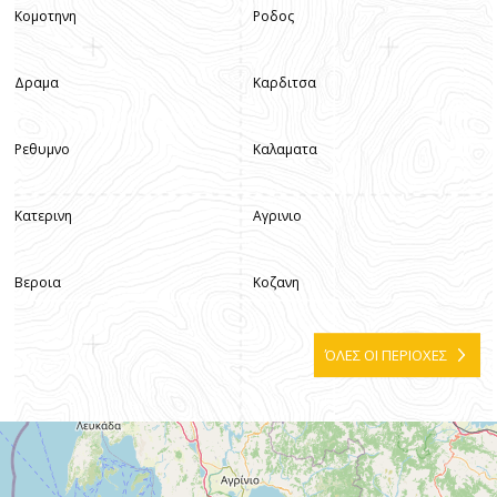
Κομοτηνη
Ροδος
Δραμα
Καρδιτσα
Ρεθυμνο
Καλαματα
Κατερινη
Αγρινιο
Βεροια
Κοζανη
ΌΛΕΣ ΟΙ ΠΕΡΙΟΧΕΣ