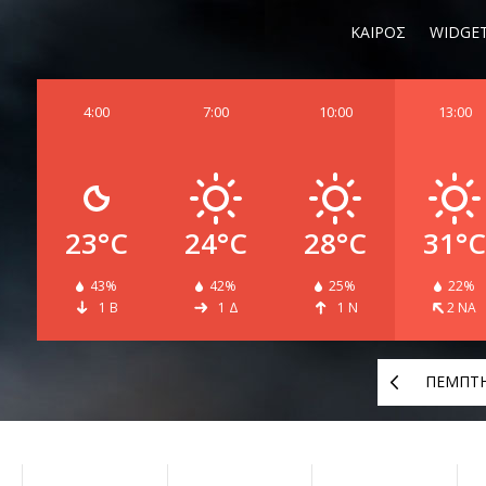
ΚΑΙΡΟΣ
WIDGE
4:00
7:00
10:00
13:00
23°C
24°C
28°C
31°C
43%
42%
25%
22%
1 Β
1 Δ
1 Ν
2 ΝΑ
ΠΕΜΠΤ