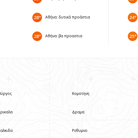
28°
Αθήνα: δυτικά προάστια
24°
28°
Αθήνα: βα προαστια
25°
Πύργος
Κομοτηνη
Τρικαλα
Δραμα
Χαλκιδα
Ρεθυμνο