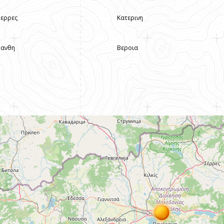
Σερρες
Κατερινη
Ξανθη
Βεροια