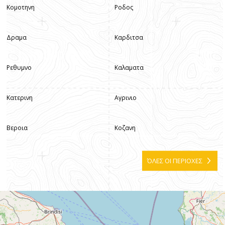
Κομοτηνη
Ροδος
Δραμα
Καρδιτσα
Ρεθυμνο
Καλαματα
Κατερινη
Αγρινιο
Βεροια
Κοζανη
ΌΛΕΣ ΟΙ ΠΕΡΙΟΧΕΣ