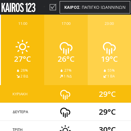
ΚΑΙΡΟΣ
: ΠΑΠΙΓΚΟ ΙΩΑΝΝΙΝΩΝ
11:00
17:00
23:00
ΚΑΙΡΟΣ
WIDGETS
27°C
26°C
19°C
28%
27%
55%
2 ΒΔ
1 ΝΔ
1 ΒΑ
29°C
ΚΥΡΙΑΚΗ
29°C
ΔΕΥΤΕΡΑ
30°C
ΤΡΙΤΗ