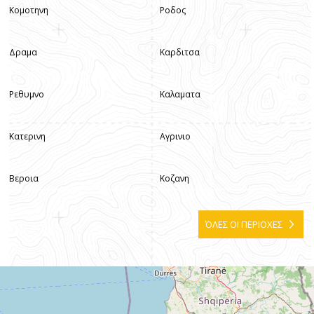
Κομοτηνη
Ροδος
Δραμα
Καρδιτσα
Ρεθυμνο
Καλαματα
Κατερινη
Αγρινιο
Βεροια
Κοζανη
ΌΛΕΣ ΟΙ ΠΕΡΙΟΧΕΣ