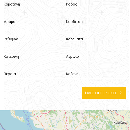
Κομοτηνη
Ροδος
Δραμα
Καρδιτσα
Ρεθυμνο
Καλαματα
Κατερινη
Αγρινιο
Βεροια
Κοζανη
ΌΛΕΣ ΟΙ ΠΕΡΙΟΧΕΣ