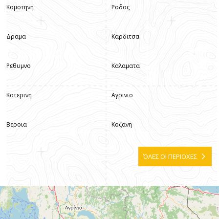
Κομοτηνη
Ροδος
Δραμα
Καρδιτσα
Ρεθυμνο
Καλαματα
Κατερινη
Αγρινιο
Βεροια
Κοζανη
ΌΛΕΣ ΟΙ ΠΕΡΙΟΧΕΣ