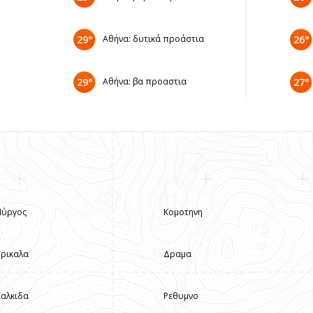
29°
Αθήνα: δυτικά προάστια
26°
29°
Αθήνα: βα προαστια
27°
Πύργος
Κομοτηνη
Τρικαλα
Δραμα
Χαλκιδα
Ρεθυμνο