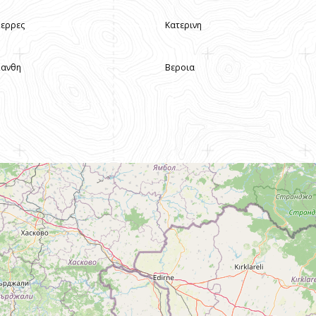
Σερρες
Κατερινη
Ξανθη
Βεροια