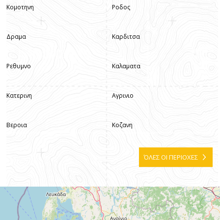
Κομοτηνη
Ροδος
Δραμα
Καρδιτσα
Ρεθυμνο
Καλαματα
Κατερινη
Αγρινιο
Βεροια
Κοζανη
ΌΛΕΣ ΟΙ ΠΕΡΙΟΧΕΣ