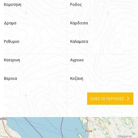
Κομοτηνη
Ροδος
Δραμα
Καρδιτσα
Ρεθυμνο
Καλαματα
Κατερινη
Αγρινιο
Βεροια
Κοζανη
ΌΛΕΣ ΟΙ ΠΕΡΙΟΧΕΣ