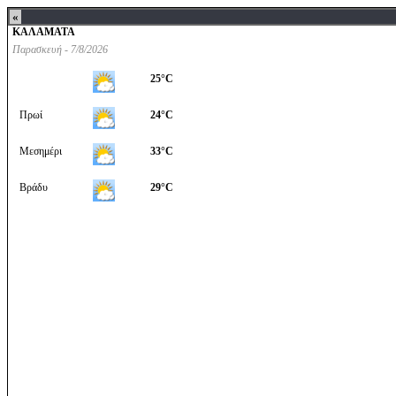
«
ΚΑΛΑΜΑΤΑ
Παρασκευή - 7/8/2026
Σάββατο - 8/8/2026
Κυριακ
25°C
Βράδυ
24°C
Βράδ
Πρωί
24°C
Πρωί
25°C
Πρωί
Μεσημέρι
33°C
Μεσημέρι
33°C
Μεση
Βράδυ
29°C